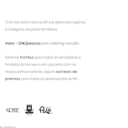
O torneio terá início às 
13h
 e é destinado apenas 
à categoria de 
pares femininos
. 
Valor - 20€/pessoa 
com catering incluído. 
Teremos 
troféus
 para todas as vencedoras e 
finalistas do torneio e, em parceria com os 
nossos patrocinadores, alguns 
sorteios de 
prémios
 para todas as participantes às 16h.
Eventos