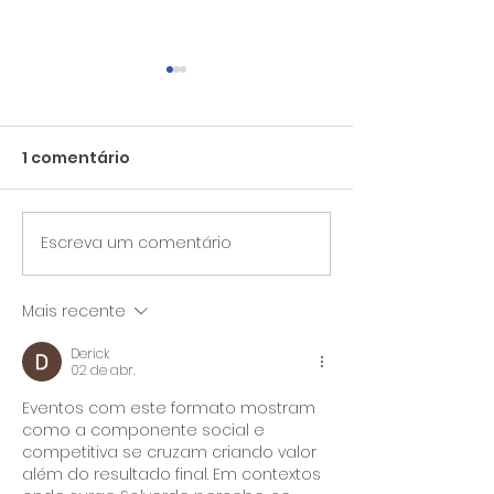
1 comentário
Mundial Rackets Pro
Escreva um comentário
Férias Despor
Verão
Mais recente
Derick
02 de abr.
Eventos com este formato mostram 
como a componente social e 
competitiva se cruzam criando valor 
além do resultado final. Em contextos 