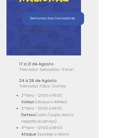
Semanas dos treinadores
3 a 7 de Agosto
Treinador Luis Pereira
10 a 14 de Agosto
Treinador Pablo Romero
17 a 21 de Agosto
Treinador Sebastião Thiran
24 a 28 de Agosto
Treinador Fábio Gomes
2ª feira - 12h30 e 16h30
Voleys
(ataque e defesa)
3ª feira - 12h30 e 16h30
Defesa
(vidro / duplo vidro e
resposta ao serviço)
4ª feira - 12h30 e 16h30
Ataque
(bandeja e víbora: