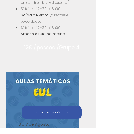
profundidade e velocidade)
5ª feira - 12h30 e 16h30
Saída de vidro
(direções e
velocidades)
6ª feira - 12h30 e 16h30
Smash e rulo na malha
12€ / pessoa /Grupo 4
Semanas temáticas
3 a 7 de Agosto
Rulo à malha