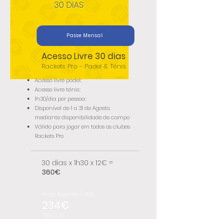
Passe Mensal
Acesso Livre 30 dias
Rackets Pro - Padel & Ténis
Acesso livre padel;
Acesso livre ténis;
1h30/dia por pessoa;
Disponível de 1 a 31 de Agosto,
mediante disponibilidade de campo
​Válido para jogar em todos os clubes
Rackets Pro
30 dias x 1h30 x 12€ =
360
€
Preço Sugerido (-35%)
234€
7,80€/dia