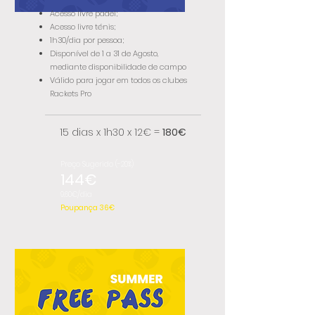
Acesso livre padel;
Acesso livre ténis;
1h30/dia por pessoa;
Disponível de 1 a 31 de Agosto,
mediante disponibilidade de campo
​Válido para jogar em todos os clubes
Rackets Pro
15 dias x 1h30 x 12€ =
180€
Preço Sugerido (-20%)
144€
9,60€/dia
Poupança 36€