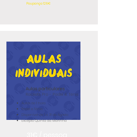
Poupança 126€
Aulas particulares
Rackets Pro - Padel & Ténis
Aulas de 1 hora
Padel e Ténis
Disponível de 1 a 31 de Agosto
Excepto Quinta da Marinha
31€ / pessoa