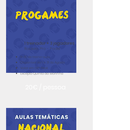
1 treinador + 3 jogadores
Rackets Pro - Padel
1h30 de treino-aula
Disponível de 1 a 31 de Agosto
Valor em Off-Peak
Excepto Quinta da Marinha
20€ / pessoa