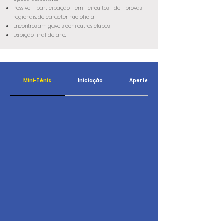
Possível participação em circuitos de provas
regionais, de carácter não oficial;
Encontros amigáveis com outros clubes;
Exibição final de ano.
Mini-Ténis
Iniciação
Aperfeiçoamento