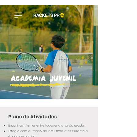
academia juvenil
Plano de Atividades
Encontros internos entre todos os alunos da escola;
Estágio com duração de 2 ou mais dias durante a
época desportiva;