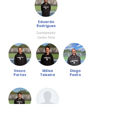
Eduardo
Rodrigues
Coordenador
Centro Ténis
Vasco
Milisa
Diogo
Portas
Teixeira
Pedro
Martim
Tiago
Simões
Costa