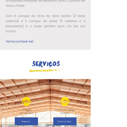
utilizadores condições de excelência para a prática de
Ténis e Padel.
Com 8 campos de ténis de terra batida (3 deles
cobertos) e 9 campos de padel (6 cobertos e 3
descobertos) é o clube perfeito para um dia em
família.
Venha conhecê-los!
serviços
Aluguer
Estacionamento
de Campos
Gratuito
Reservar
Estamos Aqui