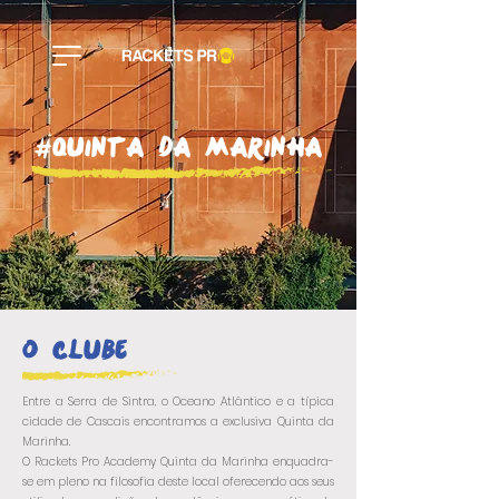
#Quinta da Marinha
O
clube
Entre a Serra de Sintra, o Oceano Atlântico e a típica
cidade de Cascais encontramos a exclusiva Quinta da
Marinha.
O Rackets Pro Academy Quinta da Marinha enquadra-
se em pleno na filosofia deste local oferecendo aos seus