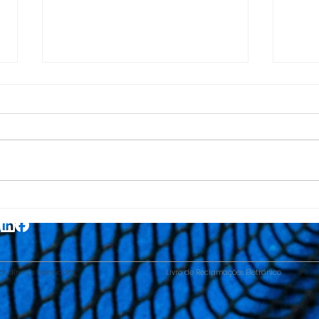
Mun
Circuito Tennis Europe
Sub-14
s direitos reservados.
Livro de Reclamações Eletrónico