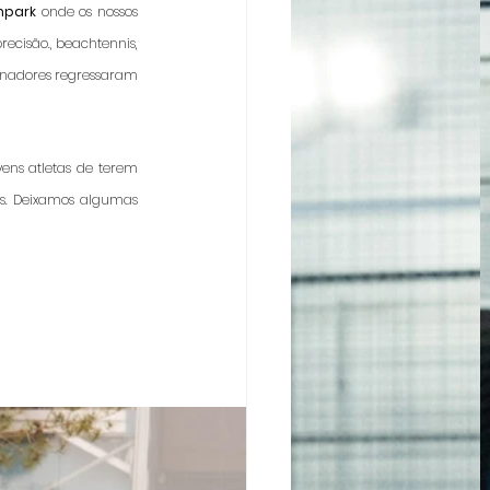
npark
 onde os nossos 
ecisão., beachtennis, 
einadores regressaram 
ens atletas de terem 
s. Deixamos algumas 