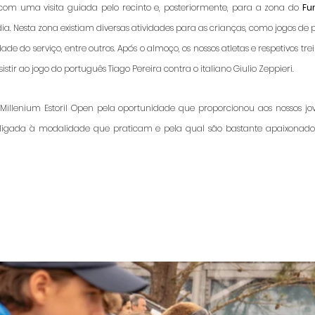
 com uma visita guiada pelo recinto e, posteriormente, para a zona do 
Fu
ia. Nesta zona existiam diversas atividades para as crianças, como jogos de pr
de do serviço, entre outros. Após o almoço, os nossos atletas e respetivos tr
tir ao jogo do português Tiago Pereira contra o italiano Giulio Zeppieri. 
Millenium Estoril Open pela oportunidade que proporcionou aos nossos jov
 ligada à modalidade que praticam e pela qual são bastante apaixonado