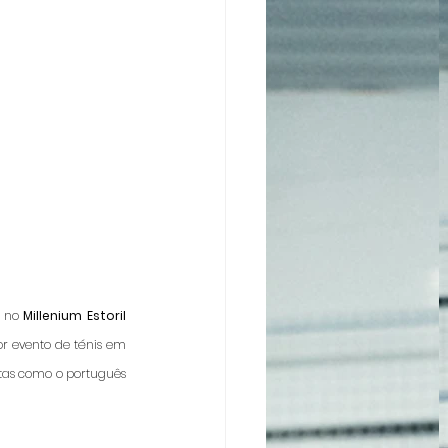
 no 
Millenium
Estoril 
r evento de ténis em 
Portugal e assistirem a jogos, no campo principal, ou a treinos, em campos secundários, de grandes atletas como o português 