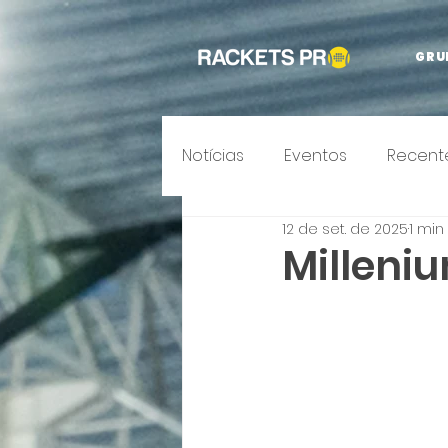
GRU
Notícias
Eventos
Recent
12 de set. de 2025
1 min
Milleniu