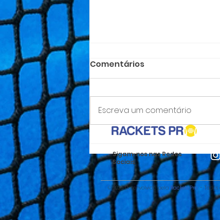
Comentários
Escreva um comentário
Campeonato Nacional
Sub-14
Sigam-nos nas Redes
Sociais
© 2025 Desenvolvido pela
Rackets Pro
- Todos o